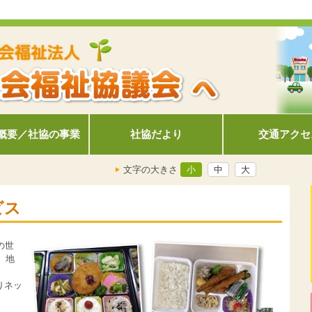
概要／社協の事業
社協だより
交通アクセ
文字の大きさ
小
中
大
ビス
の世
、地
りネッ